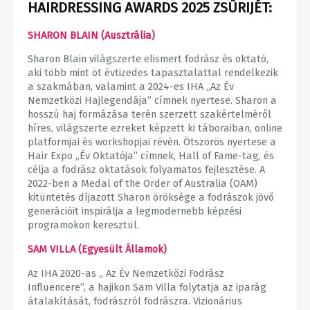
HAIRDRESSING AWARDS 2025 ZSŰRIJÉT:
SHARON BLAIN (Ausztrália)
Sharon Blain világszerte elismert fodrász és oktató,
aki több mint öt évtizedes tapasztalattal rendelkezik
a szakmában, valamint a 2024-es IHA ,,Az Év
Nemzetközi Hajlegendája” címnek nyertese. Sharon a
hosszú haj formázása terén szerzett szakértelméről
híres, világszerte ezreket képzett ki táboraiban, online
platformjai és workshopjai révén. Ötszörös nyertese a
Hair Expo ,,Év Oktatója” címnek, Hall of Fame-tag, és
célja a fodrász oktatások folyamatos fejlesztése. A
2022-ben a Medal of the Order of Australia (OAM)
kitüntetés díjazott Sharon öröksége a fodrászok jövő
generációit inspirálja a legmodernebb képzési
programokon keresztül.
SAM VILLA (Egyesült Államok)
Az IHA 2020-as ,, Az Év Nemzetközi Fodrász
Influencere”, a hajikon Sam Villa folytatja az iparág
átalakítását, fodrászról fodrászra. Vizionárius