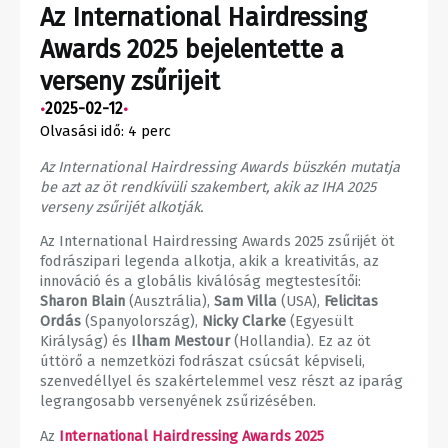
Az International Hairdressing
Awards 2025 bejelentette a
verseny zsűrijeit
2025-02-12
•
•
Olvasási idő:
4
perc
Az International Hairdressing Awards büszkén mutatja
be azt az öt rendkívüli szakembert, akik az IHA 2025
verseny zsűrijét alkotják.
Az International Hairdressing Awards 2025 zsűrijét öt
fodrászipari legenda alkotja, akik a kreativitás, az
innováció és a globális kiválóság megtestesítői:
Sharon Blain
(Ausztrália),
Sam Villa
(USA),
Felicitas
Ordás
(Spanyolország),
Nicky Clarke
(Egyesült
Királyság) és
Ilham Mestour
(Hollandia). Ez az öt
úttörő a nemzetközi fodrászat csúcsát képviseli,
szenvedéllyel és szakértelemmel vesz részt az iparág
legrangosabb versenyének zsűrizésében.
Az
International Hairdressing Awards
2025