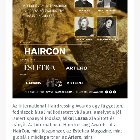
Az International Hairdressing Awards egy független,
fodrászok által működtetett vállalat, amelyet a jól
ismert spanyol fodrász,
Mikel Luzea
alapított és
irányít. Az International Hairdressing Awards-ot a
HairCon
, mint főszponzor, az
Estetica Magazine
, mint
globális médiapartner, az
Artero
, mint