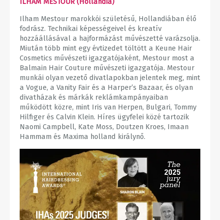
ILHAM MESTOUR (Hollandia)
Ilham Mestour marokkói születésű, Hollandiában élő
fodrász. Technikai képességeivel és kreatív
hozzáállásával a hajformázást művészetté varázsolja.
Miután több mint egy évtizedet töltött a Keune Hair
Cosmetics művészeti igazgatójaként, Mestour most a
Balmain Hair Couture művészeti igazgatója. Mestour
munkái olyan vezető divatlapokban jelentek meg, mint
a Vogue, a Vanity Fair és a Harper’s Bazaar, és olyan
divatházak és márkák reklámkampányaiban
működött közre, mint Iris van Herpen, Bulgari, Tommy
Hilfiger és Calvin Klein. Híres ügyfelei közé tartozik
Naomi Campbell, Kate Moss, Doutzen Kroes, Imaan
Hammam és Maxima holland királynő.