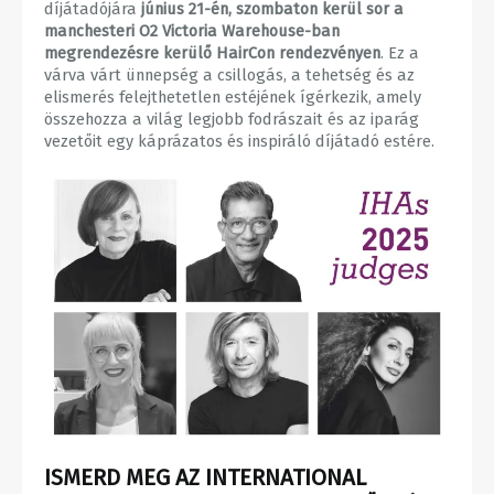
díjátadójára
június 21-én, szombaton kerül sor a
manchesteri O2 Victoria Warehouse-ban
megrendezésre kerülő HairCon rendezvényen
. Ez a
várva várt ünnepség a csillogás, a tehetség és az
elismerés felejthetetlen estéjének ígérkezik, amely
összehozza a világ legjobb fodrászait és az iparág
vezetőit egy káprázatos és inspiráló díjátadó estére.
ISMERD MEG AZ INTERNATIONAL