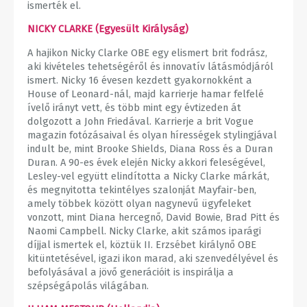
ismerték el.
NICKY CLARKE (Egyesült Királyság)
A hajikon Nicky Clarke OBE egy elismert brit fodrász,
aki kivételes tehetségéről és innovatív látásmódjáról
ismert. Nicky 16 évesen kezdett gyakornokként a
House of Leonard-nál, majd karrierje hamar felfelé
ívelő irányt vett, és több mint egy évtizeden át
dolgozott a John Friedával. Karrierje a brit Vogue
magazin fotózásaival és olyan hírességek stylingjával
indult be, mint Brooke Shields, Diana Ross és a Duran
Duran. A 90-es évek elején Nicky akkori feleségével,
Lesley-vel együtt elindította a Nicky Clarke márkát,
és megnyitotta tekintélyes szalonját Mayfair-ben,
amely többek között olyan nagynevű ügyfeleket
vonzott, mint Diana hercegnő, David Bowie, Brad Pitt és
Naomi Campbell. Nicky Clarke, akit számos iparági
díjjal ismertek el, köztük II. Erzsébet királynő OBE
kitüntetésével, igazi ikon marad, aki szenvedélyével és
befolyásával a jövő generációit is inspirálja a
szépségápolás világában.