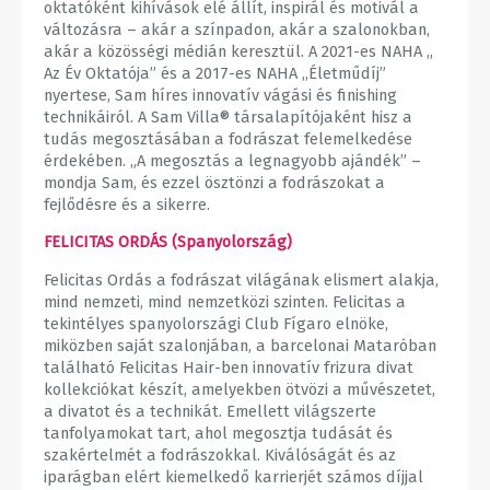
oktatóként kihívások elé állít, inspirál és motivál a
változásra – akár a színpadon, akár a szalonokban,
akár a közösségi médián keresztül. A 2021-es NAHA ,,
Az Év Oktatója” és a 2017-es NAHA ,,Életműdíj”
nyertese, Sam híres innovatív vágási és finishing
technikáiról. A Sam Villa®️ társalapítójaként hisz a
tudás megosztásában a fodrászat felemelkedése
érdekében. „A megosztás a legnagyobb ajándék” –
mondja Sam, és ezzel ösztönzi a fodrászokat a
fejlődésre és a sikerre.
FELICITAS ORDÁS (Spanyolország)
Felicitas Ordás a fodrászat világának elismert alakja,
mind nemzeti, mind nemzetközi szinten. Felicitas a
tekintélyes spanyolországi Club Fígaro elnöke,
miközben saját szalonjában, a barcelonai Mataróban
található Felicitas Hair-ben innovatív frizura divat
kollekciókat készít, amelyekben ötvözi a művészetet,
a divatot és a technikát. Emellett világszerte
tanfolyamokat tart, ahol megosztja tudását és
szakértelmét a fodrászokkal. Kiválóságát és az
iparágban elért kiemelkedő karrierjét számos díjjal