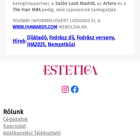
kategóriapartner, a
Salón Look Madrid,
az
Artero
és a
The Hair MBA
pedig, mint szponzorok támogatják.
TOVÁBBI INFORMÁCIÓKÉRT LÁTOGASS EL A
WWW.IHAWARDS.COM
WEBOLDALRA.
Díjátadó
, 
Fodrász díj
, 
Fodrász verseny
, 
Hírek
•
IHA2025
, 
Nemzetközi
Instagram
Facebook
Rólunk
Cégadatok
Kapcsolat
Adatkezelési Tájékoztató