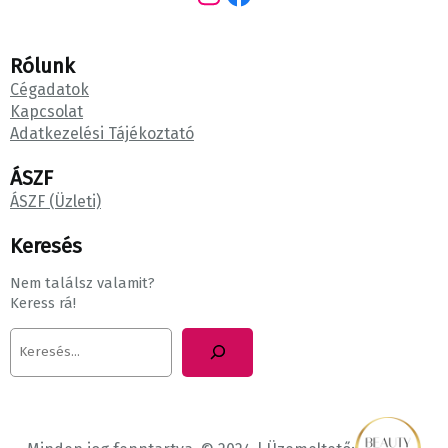
Rólunk
Cégadatok
Kapcsolat
Adatkezelési Tájékoztató
ÁSZF
ÁSZF (Üzleti)
Keresés
Nem találsz valamit?
Keress rá!
K
e
r
e
s
é