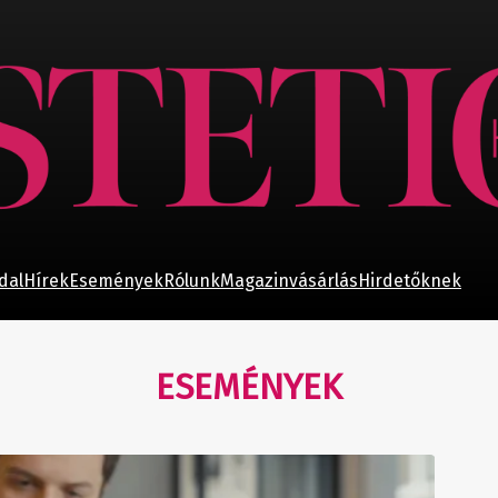
dal
Hírek
Események
Rólunk
Magazinvásárlás
Hirdetőknek
ESEMÉNYEK