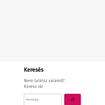
Keresés
Nem találsz valamit?
Keress rá!
K
e