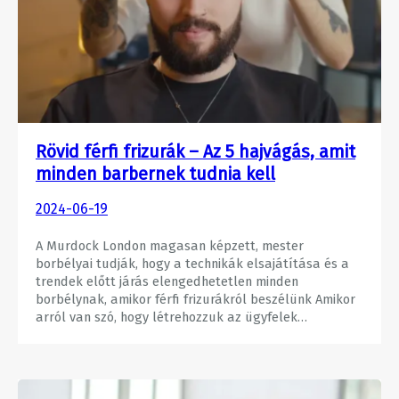
Rövid férfi frizurák – Az 5 hajvágás, amit
minden barbernek tudnia kell
2024-06-19
A Murdock London magasan képzett, mester
borbélyai tudják, hogy a technikák elsajátítása és a
trendek előtt járás elengedhetetlen minden
borbélynak, amikor férfi frizurákról beszélünk Amikor
arról van szó, hogy létrehozzuk az ügyfelek…