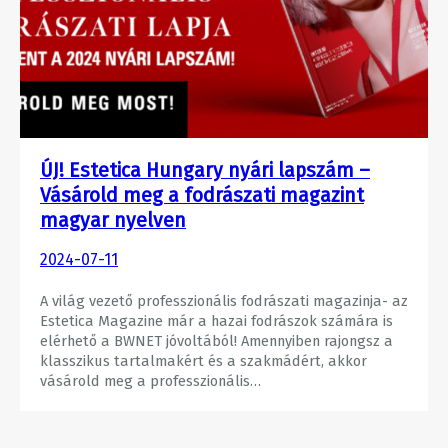
ÚJ! Estetica Hungary nyári lapszám –
Vásárold meg a fodrászati magazint
magyar nyelven
2024-07-11
A világ vezető professzionális fodrászati magazinja- az
Estetica Magazine már a hazai fodrászok számára is
elérhető a BWNET jóvoltából! Amennyiben rajongsz a
klasszikus tartalmakért és a szakmádért, akkor
vásárold meg a professzionális…