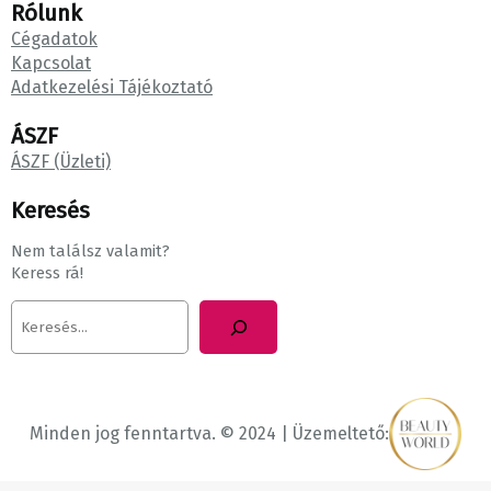
Rólunk
Cégadatok
Kapcsolat
Adatkezelési Tájékoztató
ÁSZF
ÁSZF (Üzleti)
Keresés
Nem találsz valamit?
Keress rá!
K
e
r
e
s
é
Minden jog fenntartva. © 2024 | Üzemeltető:
s