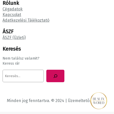
Rólunk
Cégadatok
Kapcsolat
Adatkezelési Tájékoztató
ÁSZF
ÁSZF (Üzleti)
Keresés
Nem találsz valamit?
Keress rá!
K
e
r
e
s
é
Minden jog fenntartva. © 2024 | Üzemeltető:
s