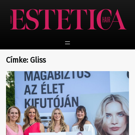
Ugrás
a
tartalomhoz
Címke:
Gliss