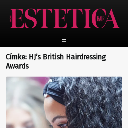
Ugrás
a
tartalomhoz
Címke:
HJ’s British Hairdressing
Awards