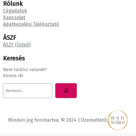
Rólunk
Cégadatok
Kapcsolat
Adatkezelési Tájékoztató
ÁSZF
ÁSZF (Üzleti)
Keresés
Nem találsz valamit?
Keress rá!
K
e
r
e
s
é
Minden jog fenntartva. © 2024 | Üzemeltető:
s