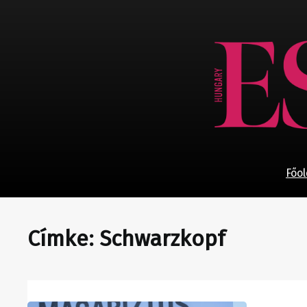
Ugrás
a
tartalomhoz
Főol
Címke:
Schwarzkopf