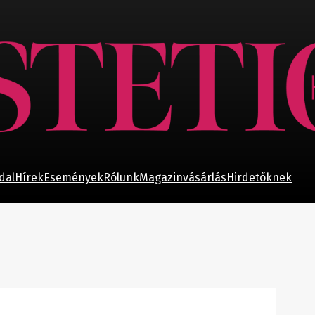
dal
Hírek
Események
Rólunk
Magazinvásárlás
Hirdetőknek