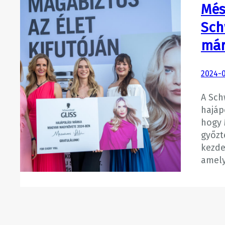
Més
Sch
már
2024-
A Sch
hajáp
hogy 
győzt
kezde
amel