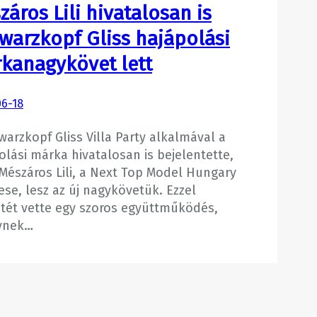
záros Lili hivatalosan is
warzkopf Gliss hajápolási
kanagykövet lett
06-18
warzkopf Gliss Villa Party alkalmával a
olási márka hivatalosan is bejelentette,
Mészáros Lili, a Next Top Model Hungary
ese, lesz az új nagykövetük. Ezzel
tét vette egy szoros együttműködés,
ynek…