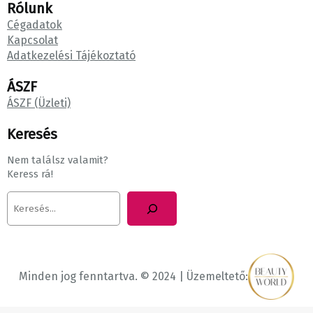
Rólunk
Cégadatok
Kapcsolat
Adatkezelési Tájékoztató
ÁSZF
ÁSZF (Üzleti)
Keresés
Nem találsz valamit?
Keress rá!
K
e
r
e
s
é
Minden jog fenntartva. © 2024 | Üzemeltető:
s