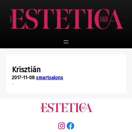
Ugrás
a
tartalomhoz
Krisztián
2017-11-08
smartsalons
•
•
Instagram
Facebook