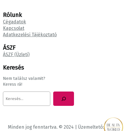
Rólunk
Cégadatok
Kapcsolat
Adatkezelési Tájékoztató
ÁSZF
ÁSZF (Üzleti)
Keresés
Nem találsz valamit?
Keress rá!
K
e
r
e
s
é
Minden jog fenntartva. © 2024 | Üzemeltető: