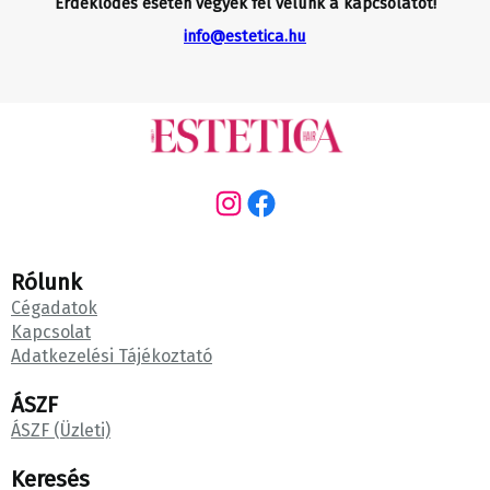
Érdeklődés esetén vegyék fel velünk a kapcsolatot!
info@estetica.hu
Instagram
Facebook
Rólunk
Cégadatok
Kapcsolat
Adatkezelési Tájékoztató
ÁSZF
ÁSZF (Üzleti)
Keresés