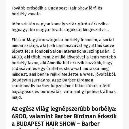
Tovább erősödik a Budapest Hair Show férfi és
borbély vonala.
Idén szintén nagyon komoly sztár-gárda érkezik a
legnagyobb magyar kiválóságokkal kiegészülve…
Először Magyarországon a borbély fenomén, a social
media sztárja, aki Josh Lamonacával együttműködve
lépett fel a londoni Salon International színpadán…Ő
AROD, aki több, mint 2 millió követővel a legismertebb
borbély fazon, aki Amerikából érkezik hozzánk, hogy
tudásával és egy őrületes show-val mutassa meg
mindazt, ami benne rejlik! Mellette a WAHL jóvoltából:
Boudewijn Jurriaans, azaz Barber Birdman
tradicionális barber képzésének fókuszában a férfi
hajvágások és borotválás, valamint gépelések állnak
majd.
Az egész világ legnépszerűbb borbélya:
AROD, valamint Barber Birdman érkezik
a BUDAPEST HAIR SHOW – Barber