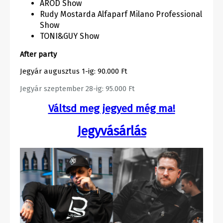
AROD Show
Rudy Mostarda Alfaparf Milano Professional
Show
TONI&GUY Show
After party
Jegyár augusztus 1-ig: 90.000 Ft
Jegyár szeptember 28-ig: 95.000 Ft
Váltsd meg jegyed még ma!
Jegyvásárlás