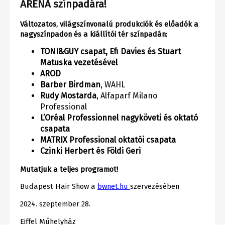
ARÉNA színpadára!
Változatos, világszínvonalú produkciók és előadók a
nagyszínpadon és a kiállítói tér színpadán:
TONI&GUY csapat, Efi Davies és Stuart
Matuska vezetésével
AROD
Barber Birdman
, WAHL
Rudy Mostarda
, Alfaparf Milano
Professional
L’Oréal Professionnel nagyköveti és oktató
csapata
MATRIX Professional oktatói csapata
Czinki Herbert
és Földi Geri
Mutatjuk a teljes programot!
Budapest Hair Show a
bwnet.hu
szervezésében
2024. szeptember 28.
Eiffel Műhelyház