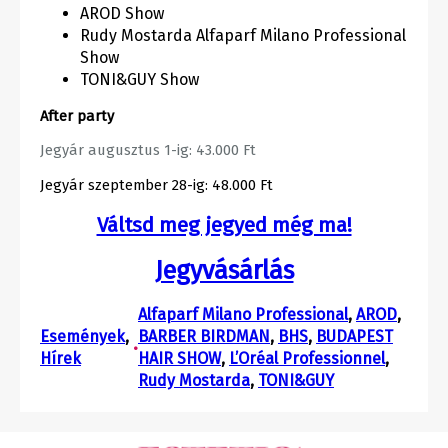
AROD Show
Rudy Mostarda Alfaparf Milano Professional
Show
TONI&GUY Show
After party
Jegyár augusztus 1-ig: 43.000 Ft
Jegyár szeptember 28-ig: 48.000 Ft
Váltsd meg jegyed még ma!
Jegyvásárlás
Alfaparf Milano Professional
, 
AROD
, 
Események
, 
BARBER BIRDMAN
, 
BHS
, 
BUDAPEST
•
Hírek
HAIR SHOW
, 
L’Oréal Professionnel
, 
Rudy Mostarda
, 
TONI&GUY