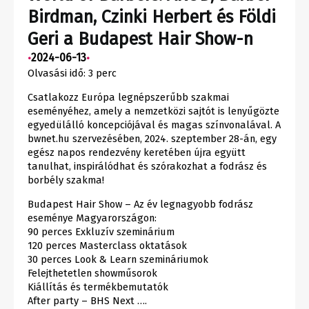
Birdman, Czinki Herbert és Földi
Geri a Budapest Hair Show-n
2024-06-13
•
•
Olvasási idő:
3
perc
Csatlakozz Európa legnépszerűbb szakmai
eseményéhez, amely a nemzetközi sajtót is lenyűgözte
egyedülálló koncepciójával és magas színvonalával. A
bwnet.hu szervezésében, 2024. szeptember 28-án, egy
egész napos rendezvény keretében újra együtt
tanulhat, inspirálódhat és szórakozhat a fodrász és
borbély szakma!
Budapest Hair Show – Az év legnagyobb fodrász
eseménye Magyarországon:
90 perces Exkluzív szeminárium
120 perces Masterclass oktatások
30 perces Look & Learn szemináriumok
Felejthetetlen showműsorok
Kiállítás és termékbemutatók
After party – BHS Next ….