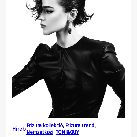
Frizura kollekció
, 
Frizura trend
, 
Hírek
•
Nemzetközi
, 
TONI&GUY