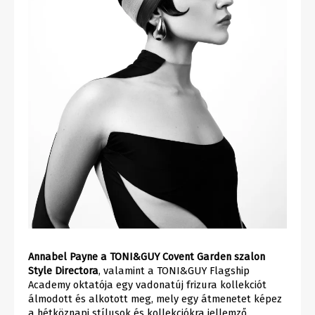
Annabel Payne a TONI&GUY Covent Garden szalon
Style Directora
, valamint a TONI&GUY Flagship
Academy oktatója egy vadonatúj frizura kollekciót
álmodott és alkotott meg, mely egy átmenetet képez
a hétköznapi stílusok és kollekciókra jellemző