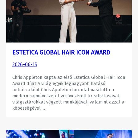
ESTETICA GLOBAL HAIR ICON AWARD
2026-06-15
Chris Appleton kapta az első Estetica Global Hair Icon
Award díjat A világ egyik legnagyobb hatású
fodrászaként Chris Appleton forradalmasította a
modern hajművészetet vízióvezérelt kreativitásával,
világsztárokkal végzett munkájával, valamint azzal a
képességével,…