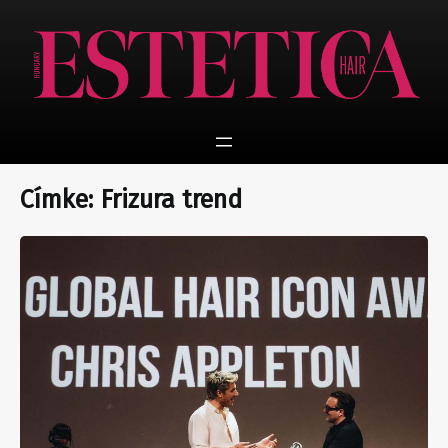
Ugrás
a
tartalomhoz
Címke:
Frizura trend