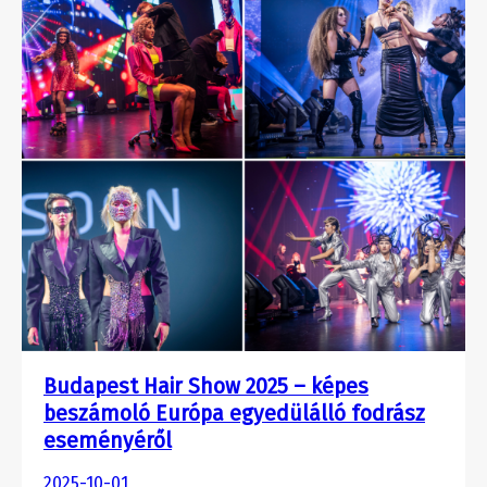
Budapest Hair Show 2025 – képes
beszámoló Európa egyedülálló fodrász
eseményéről
2025-10-01