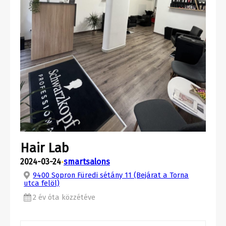
Hair Lab
2024-03-24
smartsalons
•
9400 Sopron Füredi sétány 11 (Bejárat a Torna
utca felöl)
2 év óta közzétéve