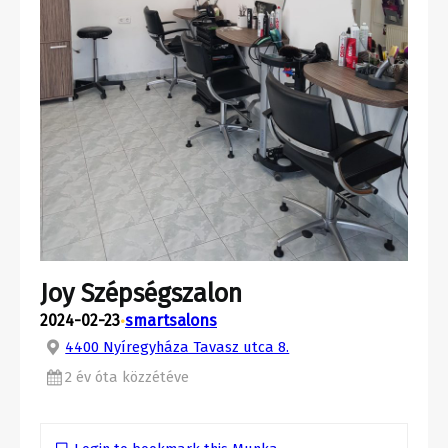
Joy Szépségszalon
2024-02-23
smartsalons
•
4400 Nyíregyháza Tavasz utca 8.
2 év óta közzétéve