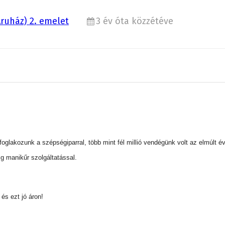
ruház) 2. emelet
3 év óta közzétéve
 foglakozunk a szépségiparral, több mint fél millió vendégünk volt az elmúlt é
g manikűr szolgáltatással.
és ezt jó áron!