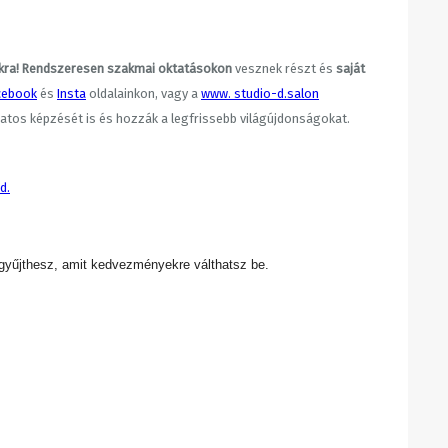
kra! Rendszeresen szakmai oktatásokon
vesznek részt és
saját
cebook
és
Insta
oldalainkon, vagy a
www. studio-d.salon
matos képzését is és hozzák a legfrissebb világújdonságokat.
d.
 gyűjthesz, amit kedvezményekre válthatsz be.