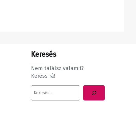
Keresés
Nem találsz valamit?
Keress rá!
K
e
r
e
s
é