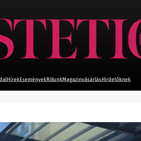
dal
Hírek
Események
Rólunk
Magazinvásárlás
Hirdetőknek