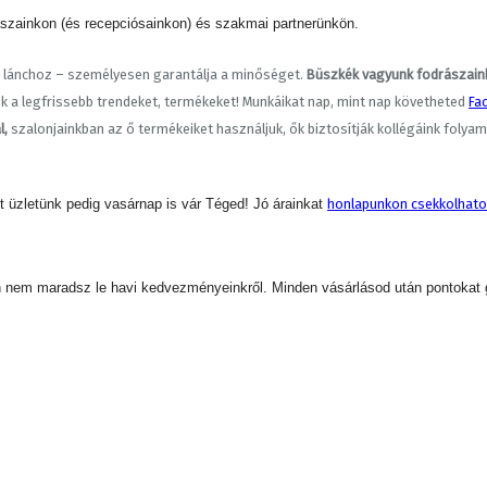
ászainkon (és recepciósainkon) és szakmai partnerünkön.
 a lánchoz – személyesen garantálja a minőséget.
Büszkék vagyunk fodrászain
k a legfrissebb trendeket, termékeket! Munkáikat nap, mint nap követheted
Fa
l,
szalonjainkban az ő termékeiket használjuk, ők biztosítják kollégáink folya
 üzletünk pedig vasárnap is vár Téged! Jó árainkat
honlapunkon csekkolhato
san nem maradsz le havi kedvezményeinkről. Minden vásárlásod után pontokat