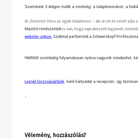
Szerintünk 3 dolgon múlik a minőség: a tulajdonosokon, a fodr
dr.
Dömötör Dóra az egyik tulajdonos – aki arcát és nevét adja
képzési rendszerünk
is van, hogy naprakészek legyenek, ismerjé
website-unkon.
Szakmai partnerünk a Schwarzkopf Professiona
Hétfőtől szombatig folyamatosan nyitva vagyunk mindenhol, két
Legyél törzsvásárlónk
, kérd kártyádat a recepción, így bizto
•
Vélemény, hozzászólás?