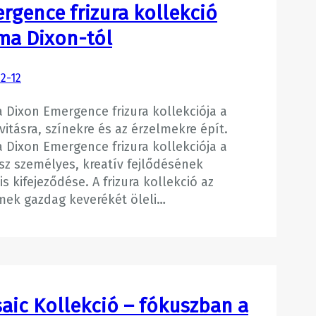
rgence frizura kollekció
a Dixon-tól
2-12
Dixon Emergence frizura kollekciója a
ivitásra, színekre és az érzelmekre épít.
Dixon Emergence frizura kollekciója a
z személyes, kreatív fejlődésének
is kifejeződése. A frizura kollekció az
mek gazdag keverékét öleli…
aic Kollekció – fókuszban a