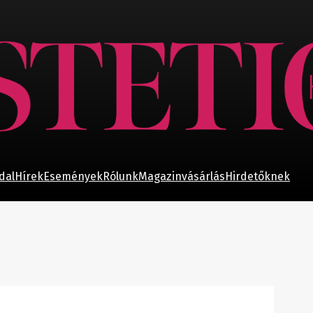
dal
Hírek
Események
Rólunk
Magazinvásárlás
Hirdetőknek