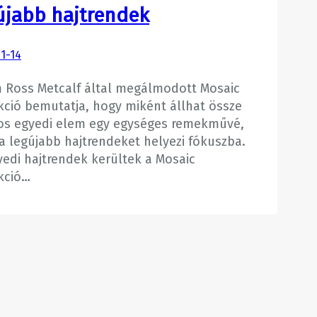
újabb hajtrendek
1-14
 Ross Metcalf által megálmodott Mosaic
kció bemutatja, hogy miként állhat össze
s egyedi elem egy egységes remekművé,
a legújabb hajtrendeket helyezi fókuszba.
yedi hajtrendek kerültek a Mosaic
kció…