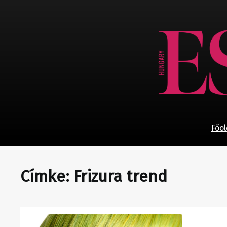
Ugrás
a
tartalomhoz
Főol
Címke:
Frizura trend