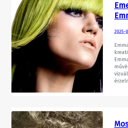
Eme
Emm
2025-0
Emma 
kreat
Emma 
művés
vizuál
érzel
Mos