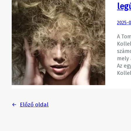
leg
2025-0
A Tom
Kolle
számo
mely 
Az eg
Kolle
←
Előző oldal