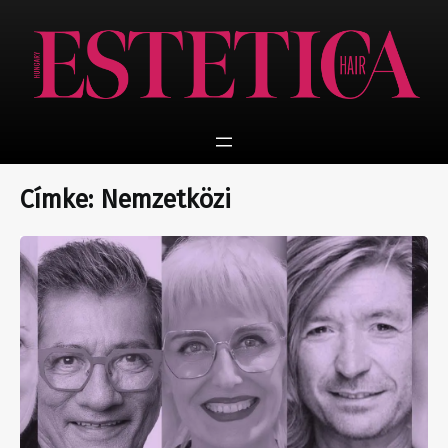
Ugrás
a
tartalomhoz
Címke:
Nemzetközi