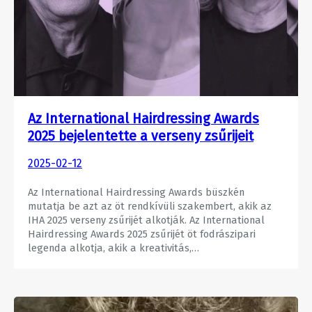
Az International Hairdressing Awards
2025 bejelentette a verseny zsűrijeit
2025-02-12
Az International Hairdressing Awards büszkén
mutatja be azt az öt rendkívüli szakembert, akik az
IHA 2025 verseny zsűrijét alkotják. Az International
Hairdressing Awards 2025 zsűrijét öt fodrászipari
legenda alkotja, akik a kreativitás,…